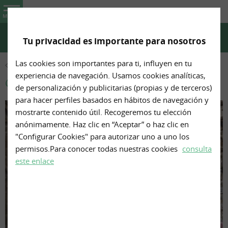
Masía Más d'en Tarrés
MENU
Tu privacidad es importante para nosotros
CHAT WHATSAPP
TELÉFONO
CÓMO LLEGAR
Las cookies son importantes para ti, influyen en tu
CONÓCENOS
experiencia de navegación. Usamos cookies analíticas,
Galería
de personalización y publicitarias (propias y de terceros)
para hacer perfiles basados en hábitos de navegación y
mostrarte contenido útil. Recogeremos tu elección
anónimamente. Haz clic en “Aceptar” o haz clic en
"Configurar Cookies" para autorizar uno a uno los
permisos.Para conocer todas nuestras cookies
consulta
este enlace