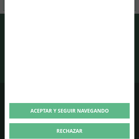
CARGAR MÁS
CONTACTA CON NOSOTROS
Telf:
93 263 35 57
Telf:
661 464 147
Mándanos un mail
DÓNDE ESTAMOS
ENLACES DE INTERÉS
Masía turismo rural Tarragona
ACEPTAR Y SEGUIR NAVEGANDO
Alquiler de masías Tarragona
Alquiler de casa rural con piscina Tarragona
RECHAZAR
Alquiler masía para eventos Tarragona